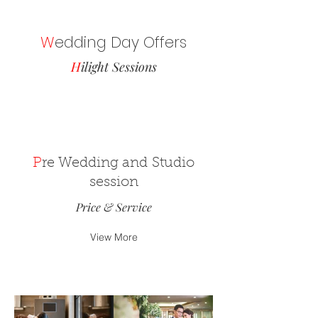
W
edding Day Offers
H
ilight Sessions
P
re Wedding and Studio
session
Price & Service
View More