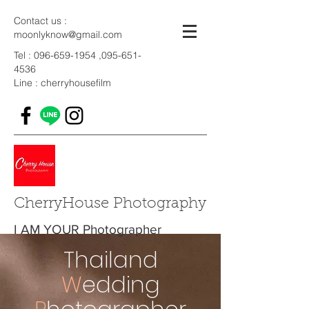
Contact us :
moonlyknow@gmail.com
Tel :
096-659-1954
,
095-651-
4536
Line : cherryhousefilm
CherryHouse Photography
I AM YOUR Photographer
T
hailand
W
edding